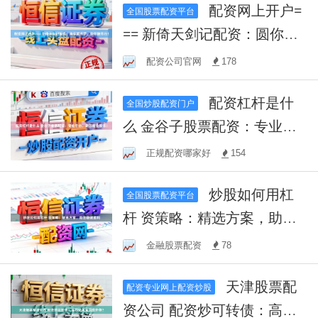
配资网上开户=
全国股票配资平台
== 新倚天剑记配资：圆你武
侠梦，助你股市行！
配资公司官网
178
配资杠杆是什
全国炒股配资门户
么 金谷子股票配资：专业平
台，助您掘金股市！
正规配资哪家好
154
炒股如何用杠
全国股票配资平台
杆 资策略：精选方案，助您
稳健盈利
金融股票配资
78
天津股票配
配资专业网上配资炒股
资公司 配资炒可转债：高收