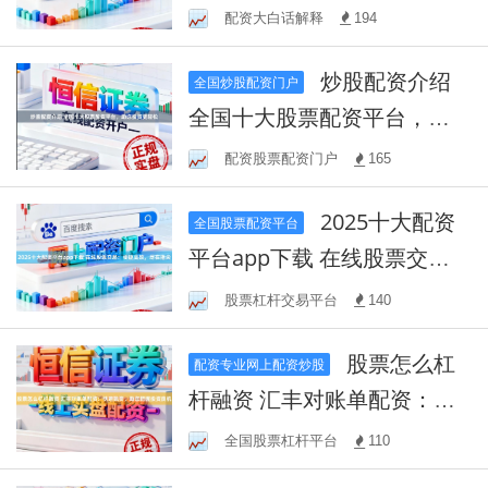
台：助力您的投资之路
配资大白话解释
194
炒股配资介绍
全国炒股配资门户
全国十大股票配资平台，助
你投资更轻松
配资股票配资门户
165
2025十大配资
全国股票配资平台
平台app下载 在线股票交
易：便捷高效，尽在指尖
股票杠杆交易平台
140
股票怎么杠
配资专业网上配资炒股
杆融资 汇丰对账单配资：快
速融资，助您把握投资良机
全国股票杠杆平台
110