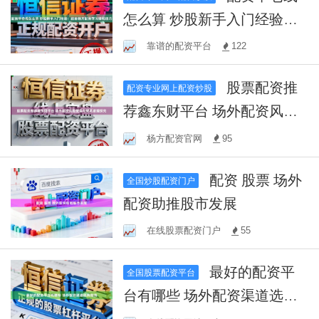
怎么算 炒股新手入门经验：
跟着杨方配资学习赚钱技巧
靠谱的配资平台
122
股票配资推
配资专业网上配资炒股
荐鑫东财平台 场外配资风险
披露与规范管理探究
杨方配资官网
95
配资 股票 场外
全国炒股配资门户
配资助推股市发展
在线股票配资门户
55
最好的配资平
全国股票配资平台
台有哪些 场外配资渠道选购
指南