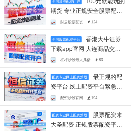
100元就能玩的
全国炒股配资门户
期货 专业正规安全股票配资
公司一站式服务，稳健投资
财云股票配资
124
轻松赚钱
香港大牛证券
全国股票配资平台
下载app官网 大连商品交易
所鑫东财配资：助您投资获
杠杆炒股最大几倍
83
利更轻松
最正规的配
配资专业网上配资炒股
资平台 线上配资平台紧急申
请5亿配资
配资炒股官网
194
股票配资来
配资专业网上配资炒股
大圣配资 正规股票配资平