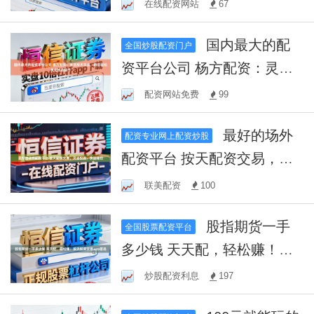
在线配资网站
67
国内最大的配
全国炒股配资门户
资平台公司 杨方配资：灵活
按天交易，助您轻松优化资
配资网站免费
99
金运作
最好的场外
配资专业网上配资炒股
配资平台 按天配资交易，灵
活投资，快速赚钱
联美配资
100
股指期货一手
全国股票配资平台
多少钱 天天配，轻松赚！按
天配资交易app首选
炒股配资利息
197