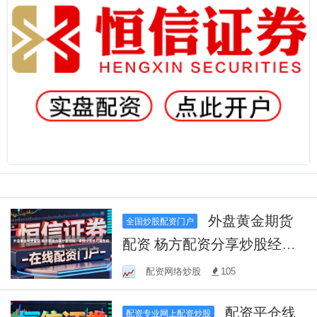
外盘黄金期货
全国炒股配资门户
配资 杨方配资分享炒股经
验，掌握投资技巧赢在起跑
配资网络炒股
105
线
配资平仓线
配资专业网上配资炒股